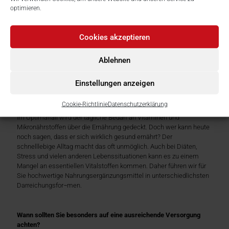
optimieren.
Cookies akzeptieren
Ablehnen
Gutes in verschiedenen
Einstellungen anzeigen
Darreichungsformen
Cookie-Richtlinie
Datenschutzerklärung
Im Optimalfall wird der tägliche Bedarf an Vitaminen und
Mikronährstoffen über die Ernährung gedeckt. Doch wer kann heute
noch sagen, dass er sich wirklich gesund ernährt? Der
schnelllebige Alltag macht das oft unmöglich. Auch bei Diäten,
Stress und vielen anderen Lebenssituationen kann es zu einem
Mangel an essentiellen Vitalstoffen kommen. Daher führen wir für
Sie hochwertige Nahrungsergänzungsmittel in unterschiedlichsten
Darreichungsfor¬men.
Wann sollten Sie besonders auf eine ausreichende Versorgung
achten?