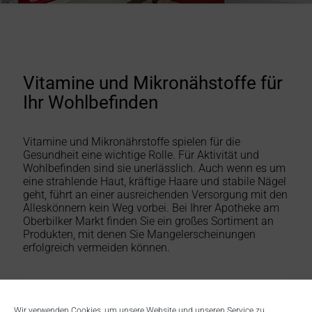
Vitamine und Mikronähstoffe für
Ihr Wohlbefinden
Vitamine und Mikronährstoffe spielen für die
Gesundheit eine wichtige Rolle. Für Aktivität und
Wohlbefinden sind sie unerlässlich. Auch wenn es um
eine strahlende Haut, kräftige Haare und stabile Nägel
geht, führt an einer ausreichenden Versorgung mit den
Alleskönnern kein Weg vorbei. Bei Ihrer Apotheke am
Oberbilker Markt finden Sie ein großes Sortiment an
Produkten, mit denen Sie Mangelerscheinungen
erfolgreich vermeiden können.
Wir verwenden Cookies, um unsere Website und unseren Service zu